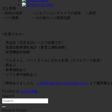
English
主な業務
– 館内の清掃 – レセプションデスクでの接客 – 調理
– バー業務 – その他ロッジ業務先般
<歓迎スキル>
英会話（日常会話レベルで結構です）
普通自動車運転免許（要雪上運転経験）
除雪機操作経験
・フルタイム、パートタイムいずれも歓迎（ダブルワーク歓迎）
・寮あり
・食事補助あり
・リフト券代補助あり
ご興味ありましたら、
info@hakuba-alplodge.com
まで履歴書を
Posted in
ホテル情報
Search
Recent Posts