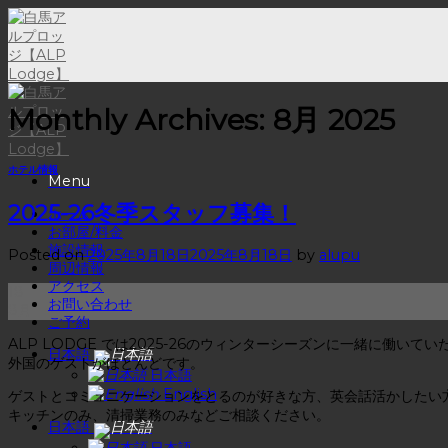
Skip
to
content
Monthly Archives:
8月 2025
ホテル情報
Menu
2025-26冬季スタッフ募集！
ホーム
お部屋/料金
施設情報
Posted on
2025年8月18日
2025年8月18日
by
alupu
周辺情報
アクセス
18
お問い合わせ
8月
ご予約
ALP LODGE では2025-26のウィンターシーズンに一緒に働い
日本語
外国のゲストがほとんどです。
日本語
English
ゲストとコミュニケーションをとるのが好きな方、英会話活かしたい
キッチンのみ、清掃業務のみなどご相談ください。
日本語
日本語