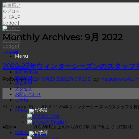
Skip
to
content
Monthly Archives:
9月 2022
ホテル情報
Menu
2022-23年ウィンターシーズンのスタッ
ホーム
お部屋/料金
施設情報
Posted on
2022年9月29日
2022年9月29日
by
MatsumotoAzum
周辺情報
アクセス
29
お問い合わせ
9月
ご予約
ALP Lodgeでは、2022-2023年ウィンターシーズンのスタッフを
日本語
日本語
English
●期間● 2022年12月上旬から2023年3月下旬まで（短期可）
日本語
日本語