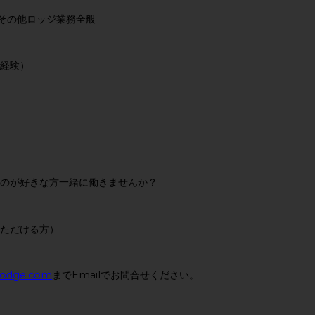
その他ロッジ業務全般
経験）
すのが好きな方一緒に働きませんか？
いただける方）
lodge.com
までEmailでお問合せください。