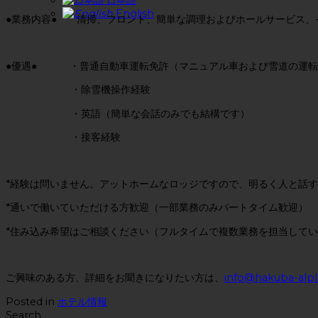
English
●業務内容● 清掃、フロント、簡単な調理およびホールサービス、
●優遇● ・普通自動車運転免許（マニュアル車および雪道の運転
・除雪機操作経験
・英語（簡単な会話のみでも結構です）
・接客経験
*経験は問いません。アットホームなロッジですので、明るく人と話
*通いで働いていただける方歓迎（一部業務のみパートタイム歓迎）
*住み込み希望はご相談ください（フルタイムで複数業務を担当して
ご興味のある方、詳細をお聞きになりたい方は、
info@hakuba-alp
Posted in
ホテル情報
Search