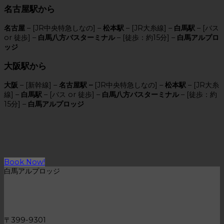
名古屋駅から
名古屋
– [JR中央特急しなの] –
松本駅
– [JR大糸線] –
白馬駅
– [バス
or 徒歩] –
白馬八方バスターミナル
– [徒歩：約15分] –
白馬アルプロ
ッジ
大阪駅から
大阪
– [新幹線] –
名古屋駅 –
[JR中央特急しなの] –
松本駅
– [JR大糸
線] –
白馬駅
– [バス or 徒歩] –
白馬八方バスターミナル
– [徒歩：約
15分] –
白馬アルプロッジ
Book Now!
白馬アルプロッジ
〒399-9301