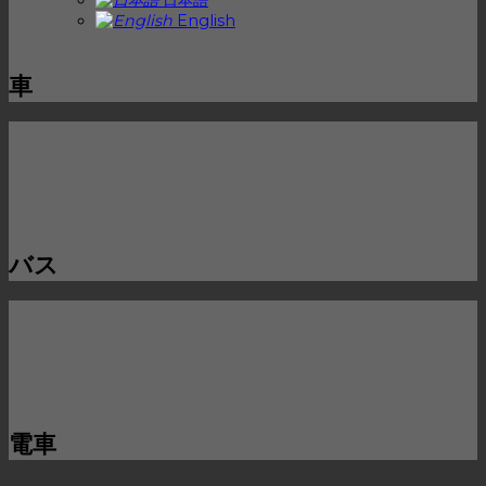
English
車
バス
電車