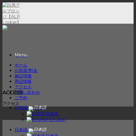
Skip
to
content
Menu
ホーム
お部屋/料金
施設情報
周辺情報
アクセス
お問い合わせ
ACCESS
ご予約
アクセス
日本語
日本語
English
日本語
日本語