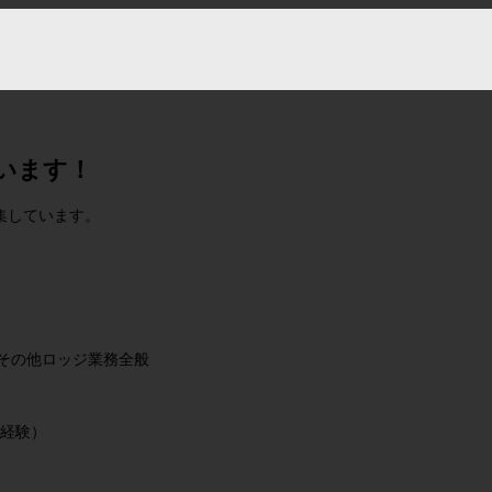
います！
募集しています。
その他ロッジ業務全般
経験）