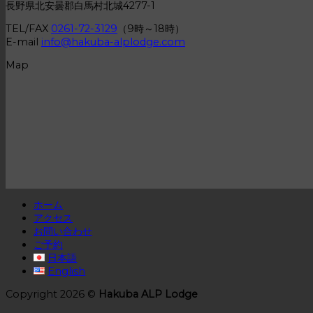
長野県北安曇郡白馬村北城4277-1
TEL/FAX
0261-72-3129
（9時～18時）
E-mail
info@hakuba-alplodge.com
Map
ホーム
アクセス
お問い合わせ
ご予約
日本語
English
Copyright 2026 ©
Hakuba ALP Lodge