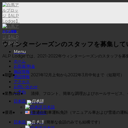
Skip
to
content
ホテル情報
ウィンターシーズンのスタッフを募集して
Menu
ALP Lodgeでは、2021-2022年ウィンターシーズンのスタッフを
ホーム
お部屋/料金
施設情報
●期間● 2021年12月上旬から2022年3月中旬まで（短期可）
周辺情報
アクセス
お問い合わせ
ご予約
●業務内容● 清掃、フロント、簡単な調理およびホールサービス、
日本語
日本語
●優遇● ・普通自動車運転免許（マニュアル車および雪道の運転
English
日本語
・英語（簡単な会話のみでも結構です）
日本語