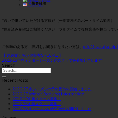
・接客経験
English
*通いで働いていただける方歓迎（一部業務のみパートタイム歓迎）
*住み込み希望はご相談ください（フルタイムで複数業務を担当して
ご興味のある方、詳細をお聞きになりたい方は、
info@hakuba-alp
【 県民支えあい 信州割SPECIAL 】
2022-23年ウィンターシーズンのスタッフを募集しています
Search
Recent Posts
2026-27 冬シーズンの予約受付を開始しました
2026-27 Winter Booking Information
2026-27冬季スタッフ募集！
2025-26冬季スタッフ募集！
2025-26 冬シーズンの予約受付を開始しました
Archive